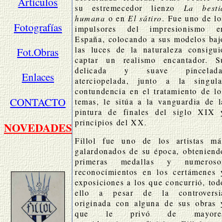
Artículos
su estremecedor lienzo
La besti
humana
o en
El sátiro
. Fue uno de lo
Fotografías
impulsores del impresionismo e
España, colocando a sus modelos baj
las luces de la naturaleza consigui
Fot.Obras
captar un realismo encantador. S
delicada y suave pincelada
Enlaces
aterciopelada, junto a la singula
contundencia en el tratamiento de lo
CONTACTO
temas, le sitúa a la vanguardia de l
-
pintura de finales del siglo XIX 
-
principios del XX.
NOVEDADES
-
-
Fillol fue uno de los artistas má
-
galardonados de su época, obteniend
-
-
primeras medallas y numeroso
-
reconocimientos en los certámenes 
-
exposiciones a los que concurrió, tod
-
ello a pesar de la controversi
-
originada con alguna de sus obras 
-
que le privó de mayore
-